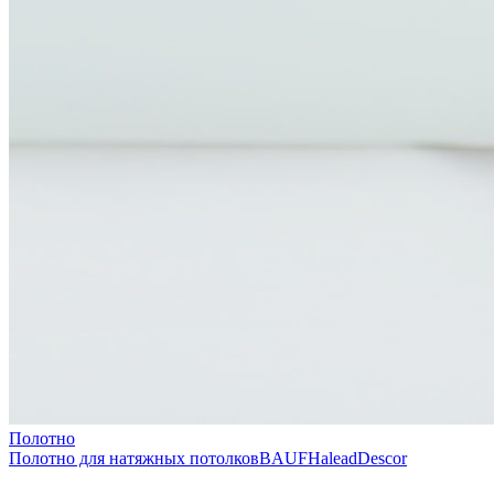
Полотно
Полотно для натяжных потолков
BAUF
Halead
Descor