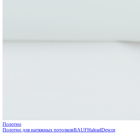
Полотно
Полотно для натяжных потолков
BAUF
Halead
Descor